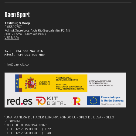
Daen Sport
Textimur, S.Coop.
F-05509757
Pol.Ind. Saprelorca. Avda Río Guadalentín. P2, N5
30817 Lorca – Murcia (SPAIN)
VER MAPA
Telf. +34 968 942 816
Móvil. +34 601 903 989
info @ daenclt . com
“UNA MANERA DE HACER EUROPA”. FONDO EUROPEO DE DESARROLLO
REGIONAL.
“CHEQUE DE INNOVACION”
EXPTE. Nº 2019.08.CHEQ.0062.
EXPTE. Nº 2020.08.CHEQ.0348.