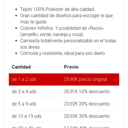
Tejido 100% Poliéster de alta calidad.
Gran cantidad de diseños para escoger el que
más te guste
Colores Infinitos. Y posibilidad de «fluors»
(amarillo, verde, naranja y rosa).
Camiseta totalmente personalizable en el todas
sus áreas.
Cómoda y resistente, ideal para uso diario.
Cantidad
Precio
de 1 a 2 uds
29,90
€
precio original
de 3 a 4 uds
26,91
€
10% descuento
de 5 a 9 uds
23,92
€
20% descuento
de 10 a 19 uds
20,93
€
30% descuento