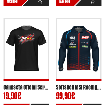
MÁS INFO
MÁS INFO
Camiseta Oficial Sergio Garcia Dols #03 Moto2 2024 – Ref.SG2401
Softshell MSI Racing Team Moto3 2025 Replica
19,90
€
99,90
€