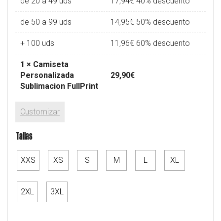
de 20 a 49 uds
17,94
€
40% descuento
de 50 a 99 uds
14,95
€
50% descuento
+ 100 uds
11,96
€
60% descuento
1
×
Camiseta
Personalizada
29,90
€
Sublimacion FullPrint
Customizar
Tallas
XXS
XS
S
M
L
XL
2XL
3XL