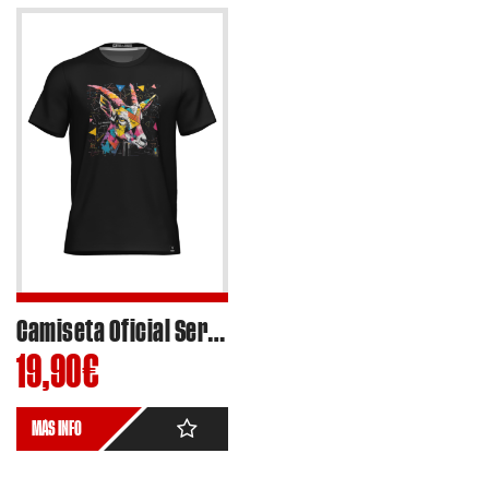
Camiseta Oficial Sergio Garcia Dols #03 Moto2 2024 – Ref.SG2403
19,90
€
MÁS INFO