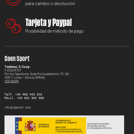
para cambio o devolución
Tarjeta y Paypal
Posibilidad de método de pago
Daen Sport
Textimur, S.Coop.
F-05509757
Pol.Ind. Saprelorca. Avda Río Guadalentín. P2, N5
30817 Lorca – Murcia (SPAIN)
VER MAPA
Telf. +34 968 942 816
Móvil. +34 601 903 989
info @ daenclt . com