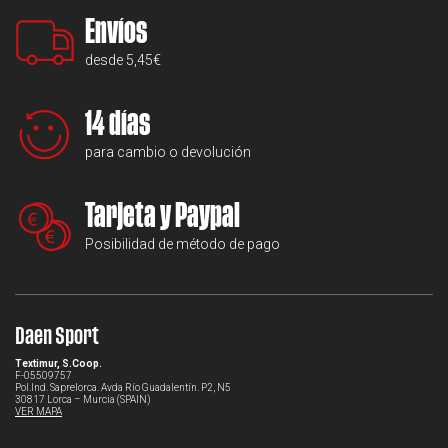
Envíos
desde 5,45€
14 días
para cambio o devolución
Tarjeta y Paypal
Posibilidad de método de pago
Daen Sport
Textimur, S.Coop.
F-05509757
Pol.Ind. Saprelorca. Avda Río Guadalentín. P2, N5
30817 Lorca – Murcia (SPAIN)
VER MAPA