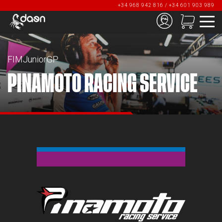
+34 968 942 816 / +34 601 903 989
FIMJuniorGP
PINAMOTO RACING SERVICE