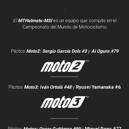
.
El
MTHelmets-MSI
es un equipo que compite en el
Campeonato del Mundo de Motociclismo
Pilotos
Moto2:
Sergio García Dols #3
y
Ai Ogura #79
______________
Pilotos
Moto3:
Iván Ortolá #48
y
Ryusei Yamanaka #6
______________
Pilotos
Motoe:
Oscar Gutiérrez #99
y
Miquel Pons #77