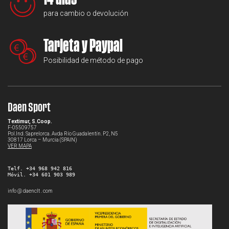
para cambio o devolución
Tarjeta y Paypal
Posibilidad de método de pago
Daen Sport
Textimur, S.Coop.
F-05509757
Pol.Ind. Saprelorca. Avda Río Guadalentín. P2, N5
30817 Lorca – Murcia (SPAIN)
VER MAPA
Telf. +34 968 942 816
Móvil. +34 601 903 989
info @ daenclt . com