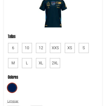
Tallas
6
10
12
XXS
XS
S
M
L
XL
2XL
Colores
Limpiar