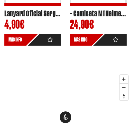
Lanyard Oficial Sergio Garcia Dols #03 Moto2 2024 – Ref.SGL2404
– Camiseta MTHelmets-MSI x AI OGURA #79 Moto2 World Champion 2024 Edicion Limitada FullPrint
4,90
€
24,90
€
MÁS INFO
MÁS INFO