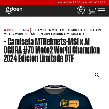
+34 968 942 816 / +34 601 903 989
INICIO
TIENDA
– CAMISETA MTHELMETS-MSI X AI OGURA #79
MOTO2 WORLD CHAMPION 2024 EDICION LIMITADA DTF
– Camiseta MTHelmets-MSI x AI
OGURA #79 Moto2 World Champion
2024 Edicion Limitada DTF