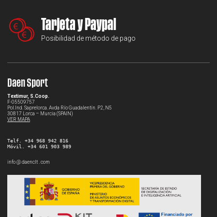
Tarjeta y Paypal
Posibilidad de método de pago
Daen Sport
Textimur, S.Coop.
F-05509757
Pol.Ind. Saprelorca. Avda Río Guadalentín. P2, N5
30817 Lorca – Murcia (SPAIN)
VER MAPA
Telf. +34 968 942 816
Móvil. +34 601 903 989
info @ daenclt . com