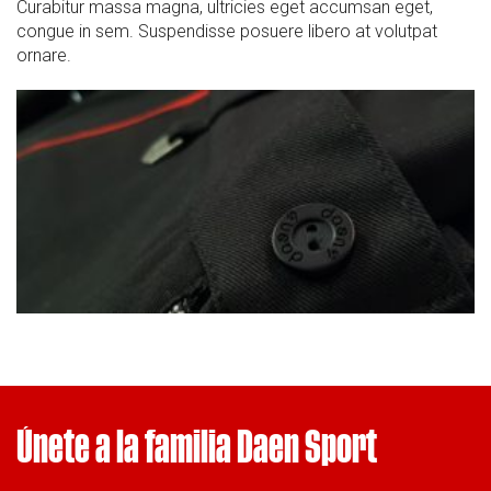
Curabitur massa magna, ultricies eget accumsan eget,
congue in sem. Suspendisse posuere libero at volutpat
ornare.
Únete a la familia Daen Sport