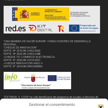
“UNA MANERA DE HACER EUROPA”. FONDO EUROPEO DE DESARROLLO
REGIONAL.
“CHEQUE DE INNOVACION”
EXPTE. Nº 2019.08.CHEQ.0062.
EXPTE. Nº 2020.08.CHEQ.0348.
«CHEQUE TIC COMERCIO ELECTRONICO»
EXPTE. N° 2020.08.CHCE.0051
«CHEQUE INNOVACIÓN A4G2-1»
EXPTE. N° 2024.08.HINO.000085
TEXTIMUR, S. COOP. ha sido beneficiaria del programa de Ayudas a Servicios de
Innovación y Competitividad – Cheque Innovación (A4G2-1), financiado por el
Instituto de Fomento de la Región de Murcia y cofinanciado por el Fondo Europeo de
Gestionar el consentimiento
Desarrollo Regional (FEDER), cuyo objetivo es optimizar los procesos productivos