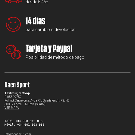
desde 5,45€
14 días
para cambio o devolución
Tarjeta y Paypal
Posibilidad de método de pago
Daen Sport
Textimur, S.Coop.
F-05509757
Pol.Ind. Saprelorca. Avda Río Guadalentín. P2, N5
30817 Lorca – Murcia (SPAIN)
VER MAPA
Telf. +34 968 942 816
Móvil. +34 601 903 989
info @ daenclt . com