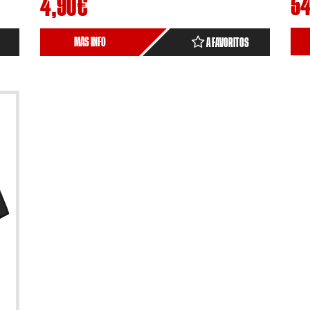
54
4,90
€
MÁS INFO
A FAVORITOS