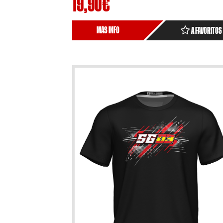
19,90
€
MÁS INFO
A FAVORITOS