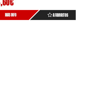
,60
€
MÁS INFO
A FAVORITOS