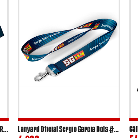
– Camiseta MTHelmets-MSI x AI OGURA #79 Moto2 World Champion 2024 Edicion Limitada DTF
Lanyard Oficial Sergio Garcia Dols #03 Moto2 2024 – Ref.SGL2404