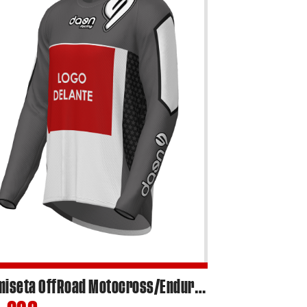
Camiseta OffRoad Motocross/Enduro Custom Essential Edition 2025