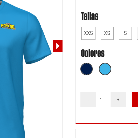
Tallas
XXS
XS
S
Colores
Camiseta
-
+
Pedro
Moreno
Freestyle
Motocross
Diseño
PM231