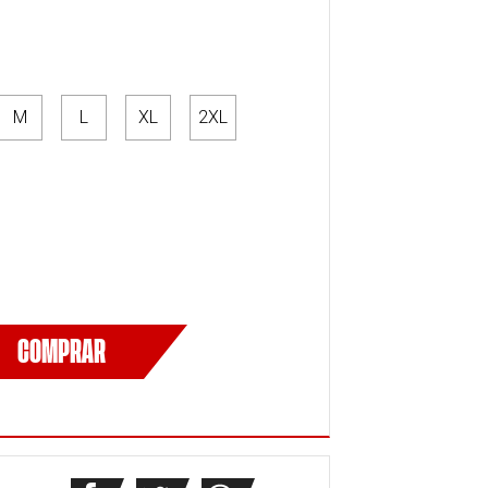
M
L
XL
2XL
COMPRAR