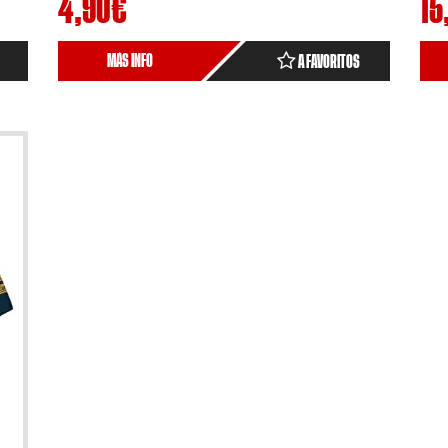
4,90
€
15
MÁS INFO
A FAVORITOS