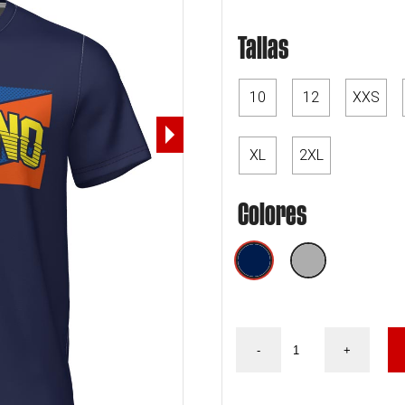
Tallas
10
12
XXS
XL
2XL
Colores
Camiseta
-
+
Pedro
Moreno
Freestyle