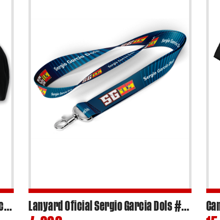
Gorra MSI Racing Team 2025 estilo clásico
Lanyard Oficial Sergio Garcia Dols #03 Moto2 2024 – Ref.SGL2404