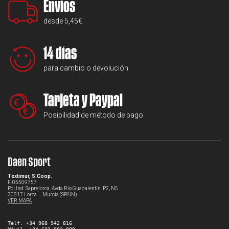
Envíos
desde 5,45€
14 días
para cambio o devolución
Tarjeta y Paypal
Posibilidad de método de pago
Daen Sport
Textimur, S.Coop.
F-05509757
Pol.Ind. Saprelorca. Avda Río Guadalentín. P2, N5
30817 Lorca – Murcia (SPAIN)
VER MAPA
Telf. +34 968 942 816