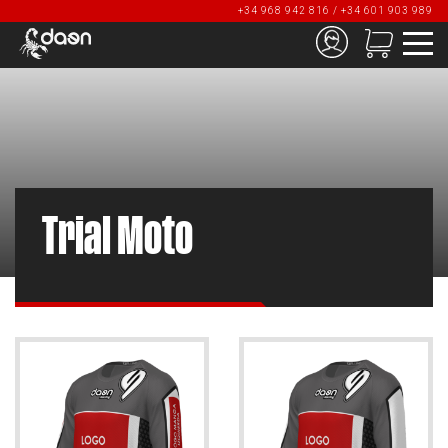
+34 968 942 816 / +34 601 903 989
Trial Moto