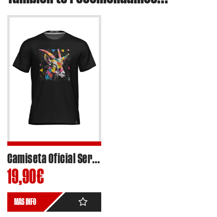
Camiseta Oficial Sergio Garcia Dols #03 Moto2 2024 – Ref.SG2403
19,90
€
MÁS INFO