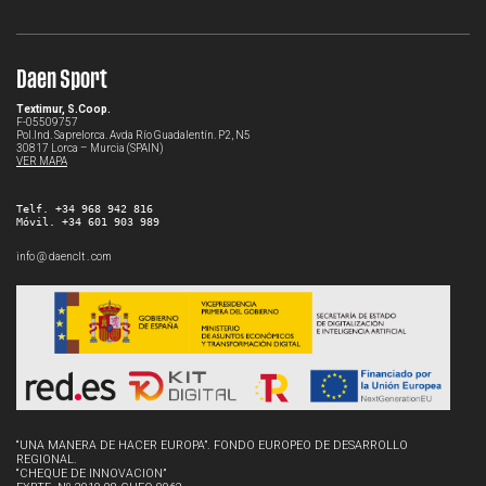
Daen Sport
Textimur, S.Coop.
F-05509757
Pol.Ind. Saprelorca. Avda Río Guadalentín. P2, N5
30817 Lorca – Murcia (SPAIN)
VER MAPA
Telf. +34 968 942 816
Móvil. +34 601 903 989
info @ daenclt . com
“UNA MANERA DE HACER EUROPA”. FONDO EUROPEO DE DESARROLLO
REGIONAL.
“CHEQUE DE INNOVACION”