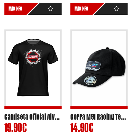
MÁS INFO
MÁS INFO
Camiseta Oficial Alvaro Carpe #83 2024 – Ref.AC-C2402
Gorra MSI Racing Team 2025 estilo clásico
19,90
€
14,90
€