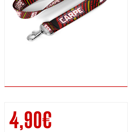
4,90
€