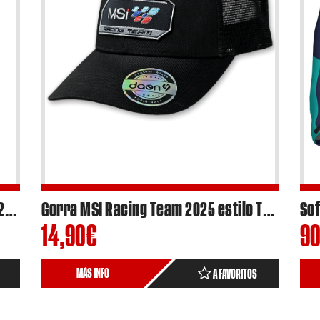
Camiseta Oficial Alvaro Carpe #83 2024 – Ref.AC-C2402
Gorra MSI Racing Team 2025 estilo Trucker/Rejilla
14,90
€
90
MÁS INFO
A FAVORITOS