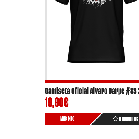
19,90
€
MÁS INFO
A FAVORITOS