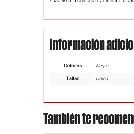
Añádelo a tu colección y muestra tu pas
Información adicio
Colores
Negro
Tallas
Unica
También te recom