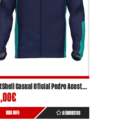
SoftShell Casual Oficial Pedro Acosta 2023 sublimado 100% Poliéster
,00
€
MÁS INFO
A FAVORITOS