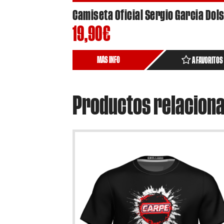
19,90
€
MÁS INFO
A FAVORITOS
Productos relacion