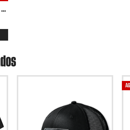
Camiseta Oficial Sergio Garcia Dols #03 Moto2 2024 – Ref.SG2403
ados
A