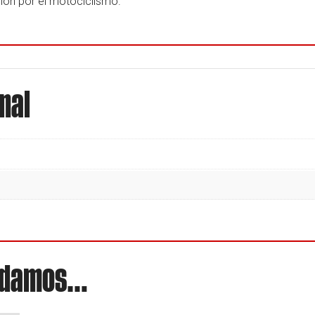
ión por el motociclismo.
nal
endamos…