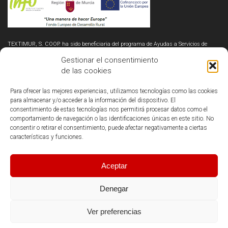
TEXTIMUR, S. COOP. ha sido beneficiaria del programa de Ayudas a Servicios de
Innovación y Competitividad – Cheque Innovación (A4G2-1), financiado por el
Instituto de Fomento de la Región de Murcia y cofinanciado por el Fondo Europeo de
Gestionar el consentimiento
Desarrollo Regional (FEDER), cuyo objetivo es optimizar los procesos productivos
de las cookies
mediante la implantación de metodologías de mejora continua y digitalización de
flujos de trabajo.
«CHEQUE INNOVACIÓN A4G2-1»
EXPTE. N° 2024.08.HINO.000085
Para ofrecer las mejores experiencias, utilizamos tecnologías como las cookies
para almacenar y/o acceder a la información del dispositivo. El
consentimiento de estas tecnologías nos permitirá procesar datos como el
comportamiento de navegación o las identificaciones únicas en este sitio. No
consentir o retirar el consentimiento, puede afectar negativamente a ciertas
características y funciones.
Copyright © Daen Sport - Todos los derechos reservados
Condiciones Generales
Aviso legal
Aceptar
Política de privacidad
Política de cookies (UE)
Private Sales Panel
Denegar
Ver preferencias
English
(
Inglés
)
Español