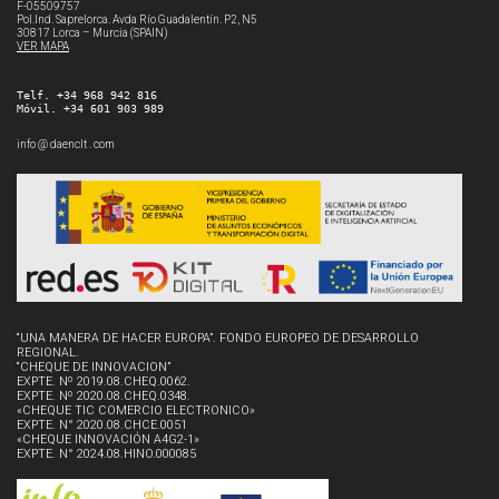
F-05509757
Pol.Ind. Saprelorca. Avda Río Guadalentín. P2, N5
30817 Lorca – Murcia (SPAIN)
VER MAPA
Telf. +34 968 942 816
Móvil. +34 601 903 989
info @ daenclt . com
“UNA MANERA DE HACER EUROPA”. FONDO EUROPEO DE DESARROLLO
REGIONAL.
“CHEQUE DE INNOVACION”
EXPTE. Nº 2019.08.CHEQ.0062.
EXPTE. Nº 2020.08.CHEQ.0348.
«CHEQUE TIC COMERCIO ELECTRONICO»
EXPTE. N° 2020.08.CHCE.0051
«CHEQUE INNOVACIÓN A4G2-1»
EXPTE. N° 2024.08.HINO.000085