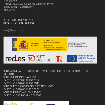
F-05509757
Pol.Ind. Saprelorca. Avda Río Guadalentín. P2, N5
30817 Lorca – Murcia (SPAIN)
VER MAPA
Telf. +34 968 942 816
Móvil. +34 601 903 989
info @ daenclt . com
“UNA MANERA DE HACER EUROPA”. FONDO EUROPEO DE DESARROLLO
REGIONAL.
“CHEQUE DE INNOVACION”
EXPTE. Nº 2019.08.CHEQ.0062.
EXPTE. Nº 2020.08.CHEQ.0348.
“CHEQUE TIC COMERCIO ELECTRONICO”
EXPTE. N° 2020.08.CHCE.0051
“CHEQUE INNOVACIÓN A4G2-1”
EXPTE. N° 2024.08.HINO.000085