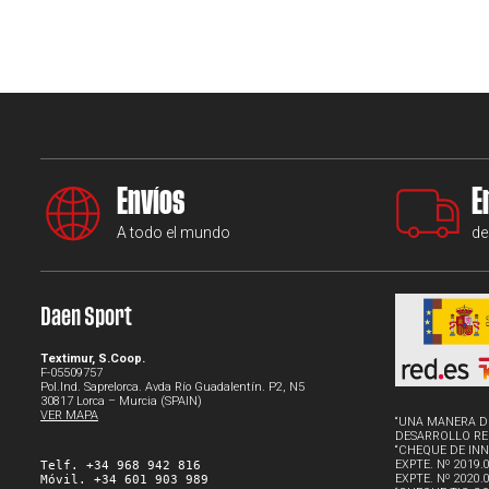
Envíos
E
A todo el mundo
de
Daen Sport
Textimur, S.Coop.
F-05509757
Pol.Ind. Saprelorca. Avda Río Guadalentín. P2, N5
30817 Lorca – Murcia (SPAIN)
VER MAPA
“UNA MANERA D
DESARROLLO RE
“CHEQUE DE IN
EXPTE. Nº 2019.
Telf. +34 968 942 816
EXPTE. Nº 2020.
Móvil. +34 601 903 989