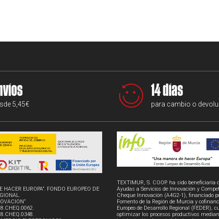
nvíos
14 días
sde 5,45€
para cambio o devolu
TEXTIMUR, S. COOP. ha sido beneficiaria 
E HACER EUROPA”. FONDO EUROPEO DE
Ayudas a Servicios de Innovación y Compet
GIONAL.
Cheque Innovación (A4G2-1), financiado por
NOVACION”
Fomento de la Región de Murcia y cofinanc
08.CHEQ.0062.
Europeo de Desarrollo Regional (FEDER), cu
08.CHEQ.0348.
optimizar los procesos productivos median