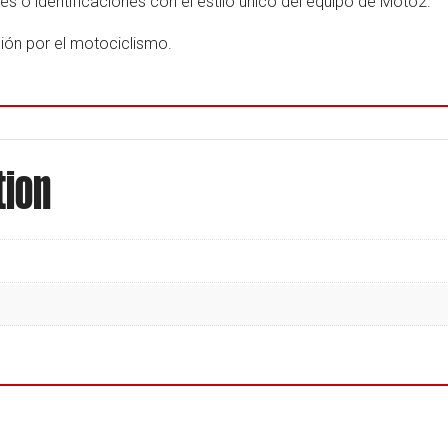
nes o identificaciones con el estilo único del equipo de Moto2.
ión por el motociclismo.
tion