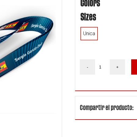
Colors
Sizes
Unica
Lanyard
-
+
Oficial
Sergio
Garcia
Dols
#03
Moto2
2024
Compartir el producto:
-
Ref.SGL2404
quantity